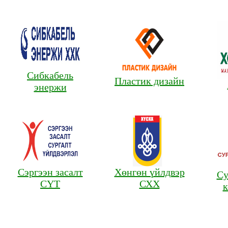
Сэргээн засалт
Хөнгөн үйлдвэр
Суруга монгол
СҮТ
СХХ
констракшн
Онлайн
- nanosoft
Дотоод сүлжээ
-
Бусад
-
mn
ultra
үйлчилг