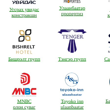
Бишрэлт групп
Тэнгэр групп
Сайхан төмөрт
Баянгол шинэ
MNBC
Toyoko inn
өргөө
олон суваг
ulaanbaatar
Сибкабель
Пластик дизайн
Хос ивээл
энержи