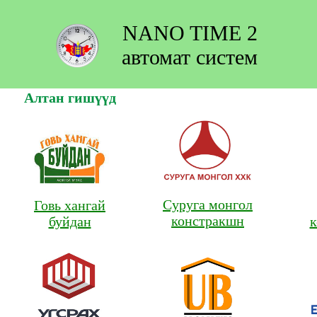
NANO TIME 2
автомат систем
Алтан гишүүд
Суруга монгол
Говь хангай
Жунсон
констракшн
буйдан
констракшн
Улаанбаатар
Угсрах увидас
Эвт чулуу
пропертиз
констракшн
констракшн